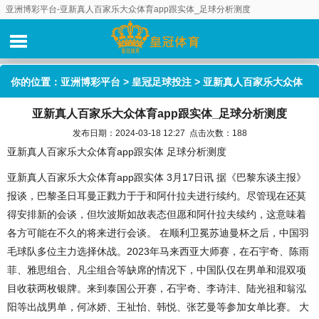
亚洲博彩平台-亚新真人百家乐大众体育app跟实体_足球分析测度
你的位置：
亚洲博彩平台
>
皇冠足球投注
> 亚新真人百家乐大众体
亚新真人百家乐大众体育app跟实体_足球分析测度
育app跟实体_足球分析测度
发布日期：2024-03-18 12:27 点击次数：188
亚新真人百家乐大众体育app跟实体 足球分析测度
亚新真人百家乐大众体育app跟实体 3月17日讯 据《巴黎东谈主报》
报谈，巴黎圣日耳曼正戮力于于和阿什拉夫进行续约。尽管现在还莫
得安排新的会谈，但坎波斯如故表态但愿和阿什拉夫续约，这意味着
各方可能在不久的将来进行会谈。 在顺利卫冕苏迪曼杯之后，中国羽
毛球队多位主力选择休战。2023年马来西亚大师赛，在石宇奇、陈雨
菲、雅思组合、凡尘组合等缺席的情况下，中国队仅在男单和混双项
目收获两枚银牌。来到泰国公开赛，石宇奇、李诗沣、陆光祖和翁泓
阳等出战男单，何冰娇、王祉怡、韩悦、张艺曼等参加女单比赛。 大