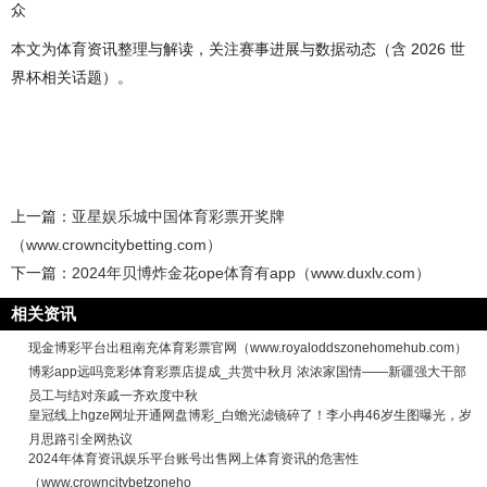
众
本文为体育资讯整理与解读，关注赛事进展与数据动态（含 2026 世
界杯相关话题）。
上一篇：
亚星娱乐城中国体育彩票开奖牌
（www.crowncitybetting.com）
下一篇：
2024年贝博炸金花ope体育有app（www.duxlv.com）
相关资讯
现金博彩平台出租南充体育彩票官网（www.royaloddszonehomehub.com）
博彩app远吗竞彩体育彩票店提成_共赏中秋月 浓浓家国情——新疆强大干部
员工与结对亲戚一齐欢度中秋
皇冠线上hgze网址开通网盘博彩_白蟾光滤镜碎了！李小冉46岁生图曝光，岁
月思路引全网热议
2024年体育资讯娱乐平台账号出售网上体育资讯的危害性
（www.crowncitybetzoneho