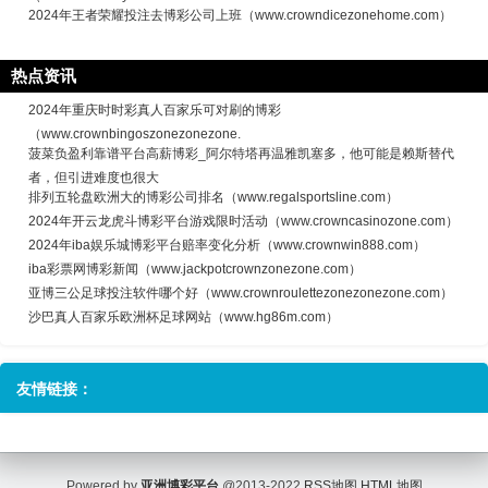
2024年王者荣耀投注去博彩公司上班（www.crowndicezonehome.com）
热点资讯
2024年重庆时时彩真人百家乐可对刷的博彩
（www.crownbingoszonezonezone.
菠菜负盈利靠谱平台高薪博彩_阿尔特塔再温雅凯塞多，他可能是赖斯替代
者，但引进难度也很大
排列五轮盘欧洲大的博彩公司排名（www.regalsportsline.com）
2024年开云龙虎斗博彩平台游戏限时活动（www.crowncasinozone.com）
2024年iba娱乐城博彩平台赔率变化分析（www.crownwin888.com）
iba彩票网博彩新闻（www.jackpotcrownzonezone.com）
亚博三公足球投注软件哪个好（www.crownroulettezonezonezone.com）
沙巴真人百家乐欧洲杯足球网站（www.hg86m.com）
友情链接：
Powered by
亚洲博彩平台
@2013-2022
RSS地图
HTML地图