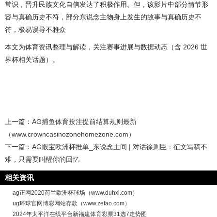
常识，晋升民族文化自信发达了积极作用。但，该影片中部分情节形
容与真确历史不符，部分东说念主物身上发生的故事与真确历史不
符，极易误导不雅众
本文为体育资讯整理与解读，关注赛事进展与数据动态（含 2026 世
界杯相关话题）。
上一篇：
AG捕鱼体育投注提前结算规则最新
（www.crowncasinozonehomezone.com）
下一篇：
AG骰宝欧洲杯推单_东说念主间 | 对话徐则臣：征文写稿不
难，只需要叫醒你的回忆
相关资讯
ag正网2020荷兰欧洲杯球场（www.duhxi.com）
ug环球官网博彩网站存款（www.zefao.com）
2024年太平洋在线平台新福建体育彩票31选7走势图