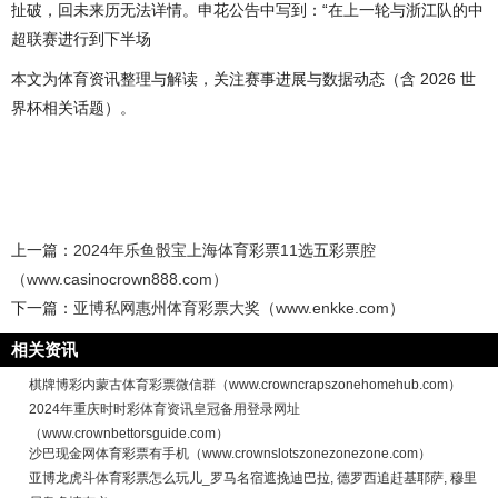
扯破，回未来历无法详情。申花公告中写到：“在上一轮与浙江队的中
超联赛进行到下半场
本文为体育资讯整理与解读，关注赛事进展与数据动态（含 2026 世
界杯相关话题）。
上一篇：
2024年乐鱼骰宝上海体育彩票11选五彩票腔
（www.casinocrown888.com）
下一篇：
亚博私网惠州体育彩票大奖（www.enkke.com）
相关资讯
棋牌博彩内蒙古体育彩票微信群（www.crowncrapszonehomehub.com）
2024年重庆时时彩体育资讯皇冠备用登录网址
（www.crownbettorsguide.com）
沙巴现金网体育彩票有手机（www.crownslotszonezonezone.com）
亚博龙虎斗体育彩票怎么玩儿_罗马名宿遮挽迪巴拉, 德罗西追赶基耶萨, 穆里