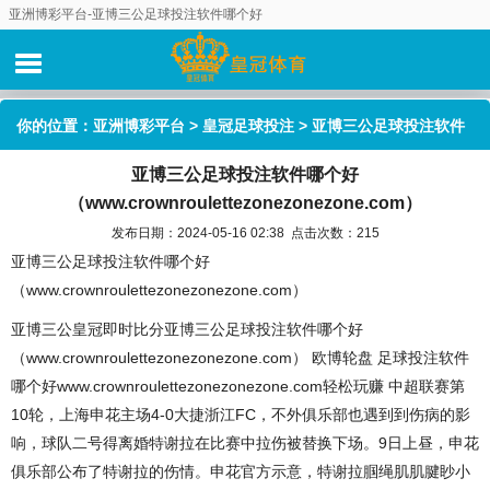
亚洲博彩平台-亚博三公足球投注软件哪个好
（www.crownroulettezonezonezone.com）
你的位置：
亚洲博彩平台
>
皇冠足球投注
> 亚博三公足球投注软件
亚博三公足球投注软件哪个好
哪个好（www.crownroulettezonezonezone.com）
（www.crownroulettezonezonezone.com）
发布日期：2024-05-16 02:38 点击次数：215
亚博三公足球投注软件哪个好
（www.crownroulettezonezonezone.com）
亚博三公皇冠即时比分亚博三公足球投注软件哪个好
（www.crownroulettezonezonezone.com） 欧博轮盘 足球投注软件
哪个好www.crownroulettezonezonezone.com轻松玩赚 中超联赛第
10轮，上海申花主场4-0大捷浙江FC，不外俱乐部也遇到到伤病的影
响，球队二号得离婚特谢拉在比赛中拉伤被替换下场。9日上昼，申花
俱乐部公布了特谢拉的伤情。申花官方示意，特谢拉腘绳肌肌腱眇小