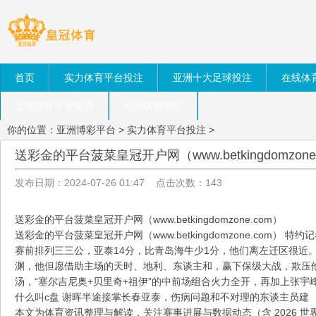
首页
实力体育平台投注
亚洲十大足球投注
在线体
足球投注平台推荐
可靠体育博彩
你的位置：
亚洲博彩平台
>
实力体育平台投注
>
送彩金的平台菠菜皇冠开户网（www.betkingdomzone
发布日期：2024-07-26 01:47 点击次数：143
送彩金的平台菠菜皇冠开户网（www.betkingdomzone.com）
送彩金的平台菠菜皇冠开户网（www.betkingdomzone.com）
赛前排列三三公，亚泰14分，比青岛海牛少1分，他们离左迁区很近
渊，他但愿借助主场的天时、地利、东谈主和，赢下保级大战，欺压他
汤，“塞尔吉尼奥+贝里奇+祖伊”的中前场组合火力全开，再加上张宇峰
什么叫c盘 谢晖半途接掌长春亚泰，伤病问题和不对理的东谈主员建
本文为体育资讯整理与解读，关注赛事进展与数据动态（含 2026 世