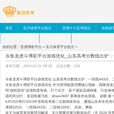
首页
实力体育平台投注
亚洲十大足球投注
在线体
足球投注平台推荐
可靠体育博彩
你的位置：
亚洲博彩平台
>
实力体育平台投注
>
乐鱼龙虎斗博彩平台游戏优化_山东高考分数线出炉：一
发布日期：2024-01-21 09:26 点击次数：220
乐鱼龙虎斗博彩平台游戏优化 山东高考分数线出炉：一段线443分、二
乐鱼龙虎斗博彩平台游戏优化 作为管理能源消费核心指标，国家发改
明“能耗双控”这项制度有效。打个比方，某个感染流感病毒，引发身
该吃药治疗。皇冠客服飞机：@seo3687 新闻发布会现场。 赵晓 摄 
6月25日举行2023年等闲高考第二次新闻发布会，通报山东本年高
束线520分、一段线443分、二段线150分。 此前，樊振
本文为体育资讯整理与解读，关注赛事进展与数据动态（含 2026 世