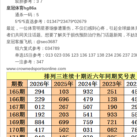
双胆参考：3 7
皇冠体育hg86a
通杀一码：5
5*5*5直选参考：01347*23479*02679
最近，一位体育明星赛场惨遭重伤，不仅们感到心疼，引起全球媒体
者们共同关注话题。想要了解关于损伤预防治疗热门话题新闻，不妨
皇冠客服飞机：@seo3687
组六复式参考：034789
单选15注参考：013 023 036 123 136 137 138 234 236 237 238 
一注参考：347
www.crownedsportsonline.com