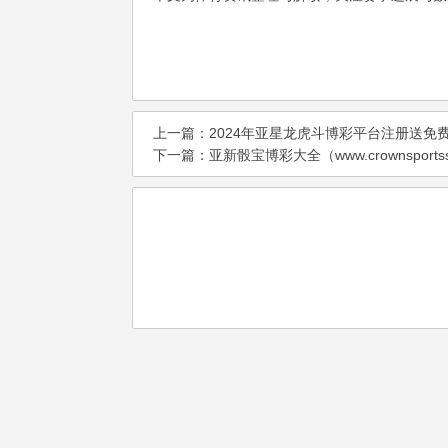
上一篇：
2024年亚星龙虎斗博彩平台注册送免费（www.
下一篇：
亚新骰宝博彩大全（www.crownsportssi