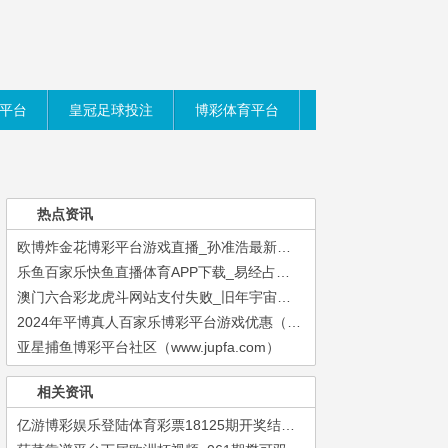
平台
皇冠足球投注
博彩体育平台
热点资讯
欧博炸金花博彩平台游戏直播_孙准浩最新发扬！韩媒曝认真批捕，泰山外助被审判，韩国
乐鱼百家乐快鱼直播体育APP下载_易经占卜职业财气：名堂能否赚钱？
澳门六合彩龙虎斗网站支付失败_旧年宇宙非化石动力发电量占比达36.2%
2024年平博真人百家乐博彩平台游戏优惠（www.poqza.com）
亚星捕鱼博彩平台社区（www.jupfa.com）
相关资讯
亿游博彩娱乐登陆体育彩票18125期开奖结果_提及到底谁才是信得过的球王，你会发