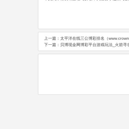
上一篇：
太平洋在线三公博彩排名（www.crowncas
下一篇：
贝博现金网博彩平台游戏玩法_火箭寻