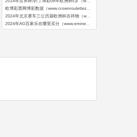
2014年世界杯冷门 博彩08年欧洲杯c罗（www.wuqlo.com）
欧博彩票网博彩数据（www.crownroulettezonehomehome.
2024年北京赛车三公历届欧洲杯吉祥物（www.pijcu.com）
2024年AG百家乐在哪里买分（www.eminentsportsnation.