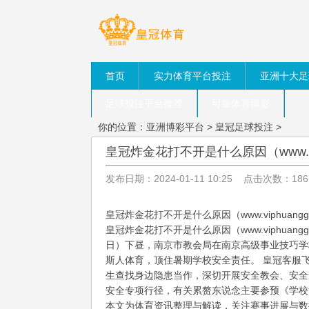
首页
实力体育平台投注
亚洲十大足
足球投注平台推荐
可靠体育博彩
你的位置：
亚洲博彩平台
>
皇冠足球投注
>
皇冠炸金花打不开是什么原因（www.viphuan
发布日期：2024-01-11 10:25 点击次数：186
皇冠炸金花打不开是什么原因（www.viphuangguanti
皇冠炸金花打不开是什么原因（www.viphuanggu
日）下昼，南京市教会局在南京高级事业技巧学
斯人体育，顶住暑期学校安全责任。 皇冠客服飞
生查找身边隐患当作，深切开展安全教会、安全
安全专项行径，有关累赘东说念主要参预《学校
本文为体育资讯整理与解读，关注赛事进展与数据