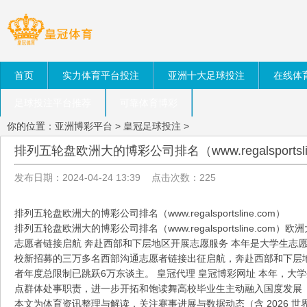
首页
实力体育平台投注
亚洲十大足球投注
在线体
足球投注平台推荐
可靠体育博彩
你的位置：
亚洲博彩平台
>
皇冠足球投注
>
排列五轮盘欧洲大的博彩公司排名（www.regalsportsli
发布日期：2024-04-24 13:39 点击次数：225
排列五轮盘欧洲大的博彩公司排名（www.regalsportsline.com）
排列五轮盘欧洲大的博彩公司排名（www.regalsportsline.co
志愿者链接启航 奔赴西部和下层地区开展志愿服务 本年是大学生志
校新招募的三万多名西部沟通志愿者链接出征启航，奔赴西部和下层
者年度总限制已跳跃6万东谈主。 皇冠代理 皇冠博彩网址 本年，大
点群体处事职责，进一步开拓和饱读舞高校毕业生主动融入国度发展
本文为体育资讯整理与解读，关注赛事进展与数据动态（含 2026 世