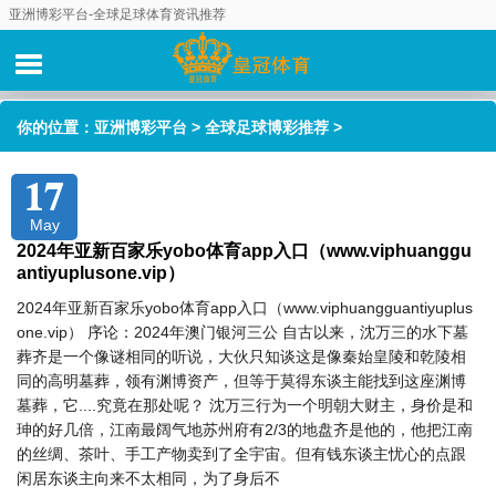
亚洲博彩平台-全球足球体育资讯推荐
你的位置：
亚洲博彩平台
>
全球足球博彩推荐
>
17
May
2024年亚新百家乐yobo体育app入口（www.viphuanggu
antiyuplusone.vip）
2024年亚新百家乐yobo体育app入口（www.viphuangguantiyuplus
one.vip） 序论：2024年澳门银河三公 自古以来，沈万三的水下墓
葬齐是一个像谜相同的听说，大伙只知谈这是像秦始皇陵和乾陵相
同的高明墓葬，领有渊博资产，但等于莫得东谈主能找到这座渊博
墓葬，它....究竟在那处呢？ 沈万三行为一个明朝大财主，身价是和
珅的好几倍，江南最阔气地苏州府有2/3的地盘齐是他的，他把江南
的丝绸、茶叶、手工产物卖到了全宇宙。但有钱东谈主忧心的点跟
闲居东谈主向来不太相同，为了身后不