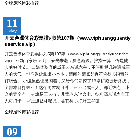
全球足球博彩推荐
11
May
开云色碟体育彩票排列5第107期（www.viphuangguantiy
uservice.vip）
开云色碟体育彩票排列5第107期（www.viphuangguantiyuservice.
vip） 亚新百家乐 五月，春光未老，夏意渐浓。掐指一算，恰是徒
步的好时节。 口嫌体耿直的成王人东说念主，不管吐槽几许遍成王
人的天气，也不迟延拿出小本本，清闲的清点邻近符合徒步踏青的
好场合。 小编虽然也没闲着，又给你们新挖了13条矿藏徒步路线，
全部本日打来回！这个周末就可冲！ ✅不出成王人、邻近热点、小
众的完全有！ ✅难易王人有，儿童老东说念主、徒步高东说念主王
人可打卡！ ✅走进丛林秘境，赏花徒步打野三军覆
全球足球博彩推荐
09