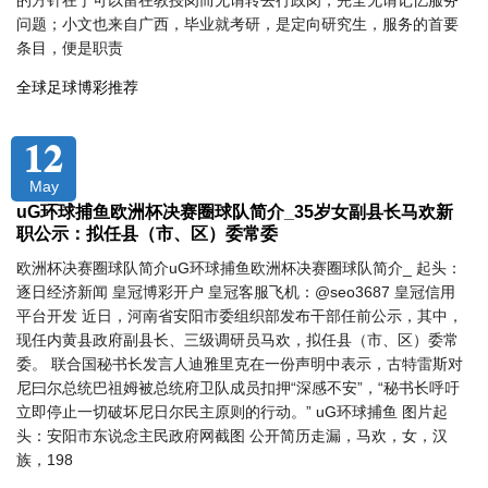
的方针在于可以留在教授岗而无谓转去行政岗，完全无谓记忆服务
问题；小文也来自广西，毕业就考研，是定向研究生，服务的首要
条目，便是职责
全球足球博彩推荐
12
May
uG环球捕鱼欧洲杯决赛圈球队简介_35岁女副县长马欢新
职公示：拟任县（市、区）委常委
欧洲杯决赛圈球队简介uG环球捕鱼欧洲杯决赛圈球队简介_ 起头：
逐日经济新闻 皇冠博彩开户 皇冠客服飞机：@seo3687 皇冠信用
平台开发 近日，河南省安阳市委组织部发布干部任前公示，其中，
现任内黄县政府副县长、三级调研员马欢，拟任县（市、区）委常
委。 联合国秘书长发言人迪雅里克在一份声明中表示，古特雷斯对
尼曰尔总统巴祖姆被总统府卫队成员扣押“深感不安”，“秘书长呼吁
立即停止一切破坏尼日尔民主原则的行动。” uG环球捕鱼 图片起
头：安阳市东说念主民政府网截图 公开简历走漏，马欢，女，汉
族，198