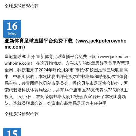
全球足球博彩推荐
16
May
亚新体育足球直播平台免费下载（www.jackpotcrownho
me.com）
皇冠篮球90比分 亚新体育足球直播平台免费下载（www.jackpotcro
wnhome.com） 在这万物勃发、方兴未艾的好意思好季节里彩票现
金网，我旗迎来了2024年呼伦贝尔市“市长杯”校园足球三级联赛高
中、中职组比赛，本次比赛由呼伦贝尔市栽培局和呼伦贝尔市体育
局主持，共青团呼伦贝尔市委员会、呼伦贝尔市足球协会协办，阿
荣旗栽培科技体育局经办，共有14个旗市区33支代表队736东谈主
投入。 5月7日，在阿荣旗栽培大厦12楼会议室召开了本次比赛领
队、造就员联席会议，会议由市栽培局足球办主任包明
全球足球博彩推荐
15