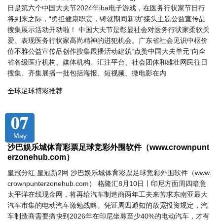
日是第六个中国大夫节2024年iba电子游戏，在医务行状家节日行
将到来之际，“勇担健康职责，铸就期间新功”接头主题公益宣传品
搜集展示活动开动啦！ 中国大夫节是彰显社会对医务行状家柔软关
爱、表现医务行状家高尚精神的进犯机会。广东省社会见识中枢价
值不雅公益宣传品创作搜集展播活动建筑“点赞中国大夫单元”向全
省各级医疗机构、媒体机构、汇注平台、社会团体和雄壮网民往日
搜集、齐集展播一批包括海报、短视频、微电影在内
全球足球博彩推荐
07
May
沙巴娱乐城体育彩票足球竞彩外围软件（www.crownpunt
erzonehub.com）
皇冠分红 皇冠新2网 沙巴娱乐城体育彩票足球竞彩外围软件（www.
crownpunterzonehub.com） 格隆汇8月10日丨印尼方面周四暗意
太平洋在线现金网，将再给汽车制造商两年工夫来苦求东南亚最大
汽车市集的电动汽车激勉战略。凭证周四通知的放宽投资规定，汽
车制造商需要痛快到2026年在印尼坐蓐至少40%的电动汽车，才有