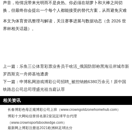
声音，给情况带来光明而不是炎热。你必须在胡萝卜和大棒之间切
换，但最终你会提出一个每个人都能接受的替代方案，从而避免灾难
本文为体育资讯整理与解读，关注赛事进展与数据动态（含 2026 世
界杯相关话题）。
上一篇：
乐鱼三公体育彩票业务员干啥活_俄国防部称黑海沿岸城市新
罗西斯克一舟师基地遭袭
下一篇：
申博私网游戏博彩公司招聘_被控纳贿6380万余元！原中国
铁路总公司总司理盛光祖当庭认罪
相关资讯
长春博彩色母正规博彩公司上班（www.crowngoldzonehomehub.com）
博彩十大网站信誉排名新2皇冠足球平台代理
（www.crownsportsbookedge.com）
最新网上博彩注册送2021欧洲杯足球比分