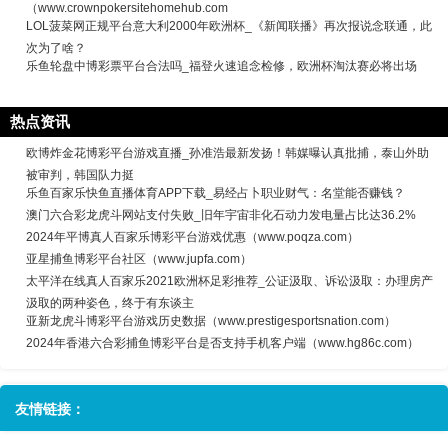
（www.crownpokersitehomehub.com
LOL菠菜网正规平台意大利2000年欧洲杯_《新闻联播》再次报说念联通，此
次为了啥？
乐鱼轮盘中博彩票平台合法吗_福登火速追念检修，欧洲杯淘汰赛必将出场
热点资讯
欧博炸金花博彩平台游戏直播_孙准浩最新发扬！韩媒曝认真批捕，泰山外助
被审判，韩国队力挺
乐鱼百家乐快鱼直播体育APP下载_易经占卜职业财气：名堂能否赚钱？
澳门六合彩龙虎斗网站支付失败_旧年宇宙非化石动力发电量占比达36.2%
2024年平博真人百家乐博彩平台游戏优惠（www.poqza.com）
亚星捕鱼博彩平台社区（www.jupfa.com）
太平洋在线真人百家乐2021欧洲杯足彩推荐_公证汲取、诉讼汲取：办理房产
汲取的两种姿色，终于有东谈主
亚新龙虎斗博彩平台游戏历史数据（www.prestigesportsnation.com）
2024年香港六合彩捕鱼博彩平台是否支持手机客户端（www.hg86c.com）
友情链接：