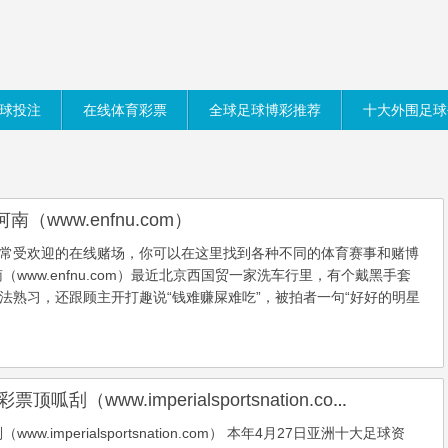
球投注
在线体育彩票
全球足球博彩推荐
十大外围足球
www.enfnu.com）
常受欢迎的在线赌场，你可以在这里找到各种不同的体育赛事和赌博
www.enfnu.com）最近北京西国贸一家洗车行里，有个戴黑手套
法熟习，还跟顾主开打趣说“钱难赚屎难吃”，被拍者一句“好好的明星
2025年美国最大的博彩公司中国体育彩票顶呱刮（www.imperialsportsnation.com）
imperialsportsnation.com） 本年4月27日亚洲十大足球资