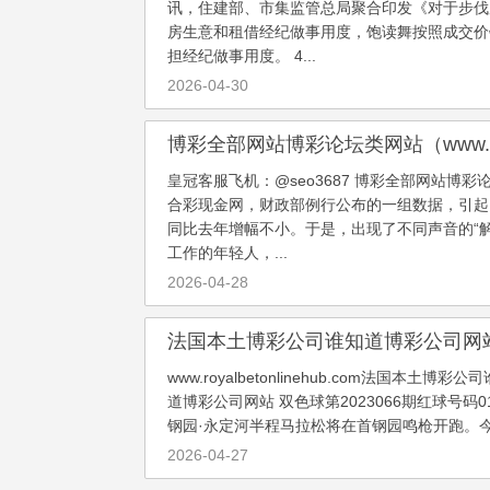
讯，住建部、市集监管总局聚合印发《对于步伐
房生意和租借经纪做事用度，饱读舞按照成交价
担经纪做事用度。 4...
2026-04-30
博彩全部网站博彩论坛类网站（www.crowns
皇冠客服飞机：@seo3687 博彩全部网站博彩论坛类网站
合彩现金网，财政部例行公布的一组数据，引起
同比去年增幅不小。于是，出现了不同声音的“
工作的年轻人，...
2026-04-28
法国本土博彩公司谁知道博彩公司网站（www.
www.royalbetonlinehub.com法国本土博彩
道博彩公司网站 双色球第2023066期红球号
钢园·永定河半程马拉松将在首钢园鸣枪开跑。今
2026-04-27