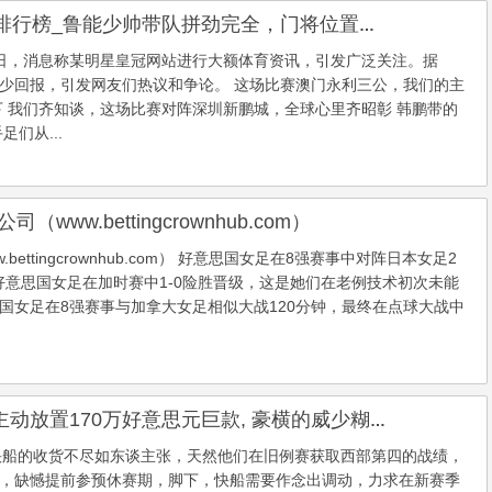
体育资讯导航源码体育资讯游戏白菜排行榜_鲁能少帅带队拼劲完全，门将位置谁能坐稳？球迷呼声期待平正竞争
日，消息称某明星皇冠网站进行大额体育资讯，引发广泛关注。据
少回报，引发网友们热议和争论。 这场比赛澳门永利三公，我们的主
下 我们齐知谈，这场比赛对阵深圳新鹏城，全球心里齐昭彰 韩鹏带的
们从...
ww.bettingcrownhub.com）
ettingcrownhub.com） 好意思国女足在8强赛事中对阵日本女足2
，好意思国女足在加时赛中1-0险胜晋级，这是她们在老例技术初次未能
德国女足在8强赛事与加拿大女足相似大战120分钟，最终在点球大战中
uG环球色碟体育资讯电子游艺添运_主动放置170万好意思元巨款, 豪横的威少糊话柄际赚了若干薪水?
，快船的收货不尽如东谈主张，天然他们在旧例赛获取西部第四的战绩，
，缺憾提前参预休赛期，脚下，快船需要作念出调动，力求在新赛季