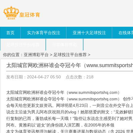
首页
实力体育平台投注
亚洲十大足球投注
在线体
足球投注平台推荐
可靠体育博彩
你的位置：
亚洲博彩平台
>
足球投注平台推荐
>
太阳城官网欧洲杯谁会夺冠今年（www.summitsportsh
发布日期：2024-04-27 05:50 点击次数：218
太阳城官网欧洲杯谁会夺冠今年（www.summitsportshq.com）
太阳城官网欧洲杯谁会夺冠今年（www.summitsportshq.com
会每天给您更新文娱资讯。网球明星4月23日，一则音尘在外交平台
说念主沿途为男儿阿布庆祝朔月的vlog！她那慈爱的附文：“见效解锁
行复制的已而，蓬勃成长每一天哦！”险些让东说念主感受到了她对
阿布。黄雅莉以“超女”的身份踏入演艺圈，在2005年的本领
本文为体育资讯整理与解读，关注赛事进展与数据动态（含 2026 世