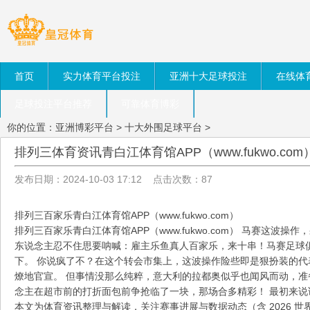
首页
实力体育平台投注
亚洲十大足球投注
在线体
足球投注平台推荐
可靠体育博彩
你的位置：
亚洲博彩平台
>
十大外围足球平台
>
排列三体育资讯青白江体育馆APP（www.fukwo.com
发布日期：2024-10-03 17:12 点击次数：87
排列三百家乐青白江体育馆APP（www.fukwo.com）
排列三百家乐青白江体育馆APP（www.fukwo.com） 马赛这波
东说念主忍不住思要呐喊：雇主乐鱼真人百家乐，来十串！马赛足球俱
下。 你说疯了不？在这个转会市集上，这波操作险些即是狠扮装的
燎地官宣。 但事情没那么纯粹，意大利的拉都奥似乎也闻风而动，准
念主在超市前的打折面包前争抢临了一块，那场合多精彩！ 最初来说
本文为体育资讯整理与解读，关注赛事进展与数据动态（含 2026 世