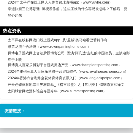
2024年太平洋在线正网人人体育篮球直播app（www.yuvhe.com）
幸运快艇三公博彩迷_脑梗发作前，这些症状为什么容易被忽略？了解后，要
醉心起来
热点资讯
太平洋在线私网澳门线上游戏app_从“圣城”奥马哈看巴菲特传奇
彩票龙虎斗合法吗（www.crowngaminghome.com）
贝博电子游戏网上合法牌照博彩公司_因演“阿凡达”走红的中国演员，主演电影
终于上映
贝博真人百家乐博彩平台游戏周边产品（www.championsportshq.com）
2024年排列三真人百家乐博彩平台游戏特色（www.royalhorseshome.com）
2024年香港六合彩炸金花体育体育资讯入门（www.kingjackpotpro.com）
开云色碟体育彩票世界杯网站_《格言联璧》之【常识类】43则原文和译文
太阳城官网欧洲杯谁会夺冠今年（www.summitsportshq.com）
友情链接：