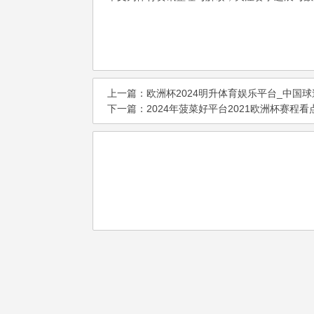
上一篇：
欧洲杯2024明升体育娱乐平台_中
下一篇：
2024年菠菜好平台2021欧洲杯赛程看点（ww