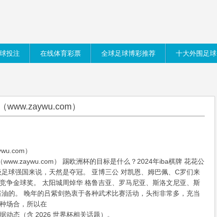
球投注
在线体育彩票
全球足球博彩推荐
十大外围足球
w.zaywu.com）
u.com）
w.zaywu.com） 踢欧洲杯的目标是什么？2024年iba棋牌 花花公
足球强国来说，天然是夺冠。 亚博三公 对凯恩、姆巴佩、C罗们来
竞争金球奖。 太阳城周焯华 格鲁吉亚、罗马尼亚、斯洛文尼亚、斯
酱油的。 晚年的吕紫剑热衷于各种武术比赛活动，头衔非常多，充当
种场合，所以在
动态（含 2026 世界杯相关话题）。