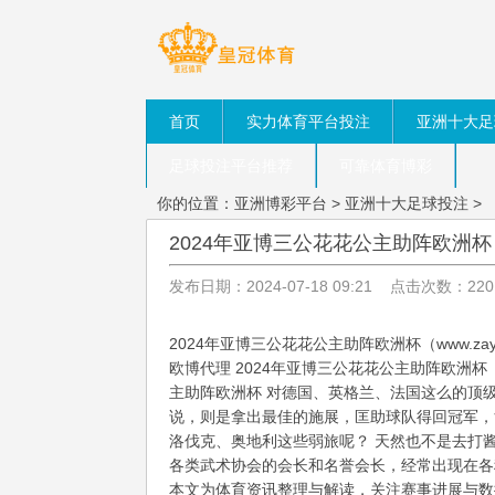
首页
实力体育平台投注
亚洲十大足
足球投注平台推荐
可靠体育博彩
你的位置：
亚洲博彩平台
>
亚洲十大足球投注
>
2024年亚博三公花花公主助阵欧洲杯（ww
发布日期：2024-07-18 09:21 点击次数：220
2024年亚博三公花花公主助阵欧洲杯（www.zayw
欧博代理 2024年亚博三公花花公主助阵欧洲杯（ww
主助阵欧洲杯 对德国、英格兰、法国这么的顶级
说，则是拿出最佳的施展，匡助球队得回冠军，
洛伐克、奥地利这些弱旅呢？ 天然也不是去打
各类武术协会的会长和名誉会长，经常出现在各
本文为体育资讯整理与解读，关注赛事进展与数据