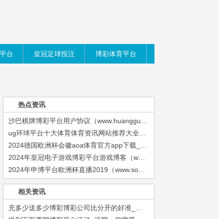
平台
皇冠足球投注
博彩体育平台
热点资讯
沙巴棋牌博彩平台用户协议（www.huangguantiyuvipplace.v
ug环球平台十大体育体育资讯网站推荐大全图片_时期光影 百部川扬|《新津文虎 主
2024德国欧洲杯会徽aoa体育官方app下载_樊文花第2届录取手法大赛握续火爆
2024年皇冠电子游戏博彩平台游戏博客（www.kingjackpotzone.
2024年申博平台欧洲杯直播2019（www.sovereignathletic
相关资讯
充多少送多少博彩博彩公司比分开的好准_邓凯孙艺燃禁忌拉扯《颜不由心》腾讯独播，陈