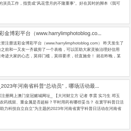
的演员工作，指责成“风花雪月的不隆重事”。好在其时的脚本《我可
2025年澳门博彩公司平台投资注册送彩金博彩平台（www.harrylimphotoblog.com）
彩金博彩平台（www.harrylimphotoblog.com） 昨天发生了
撒之前和一又友一齐裁剪了一个表格，可以匡助大家灵验治理好信用
本着奇迹大家的心态，莫得门槛，莫得要求，径直施舍！ 就在昨晚，某
英博彩票注册网上澳门皇冠赌城网址_2023年河南省科普“总动员”，哪场活动最能诱骗你？
博彩票注册网上澳门皇冠赌城网址_ 【大河财立方 记者 李震 实习生 邓玉
农药残留、重金属是否超标？平时用药有哪些妥当？ 在寰宇科普日活
，助力科技自立自立”为主题的2023年河南省寰宇科普日活动在河南省