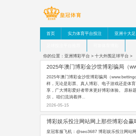
首页
实力体育平台投注
亚洲十大足
足球投注平台推荐
可靠体育博彩
你的位置：
亚洲博彩平台
>
十大外围足球平台
>
2025年澳门博彩金沙世博彩骗局（www.be
2025年澳门博彩金沙世博彩骗局（www.bettin
样，无论是彩票、真人博彩、电子游戏还是体育
享，广大博彩爱好者带来更好博彩体验。 原标题
尔， 咱们流淌着摔...
2026-05-15
博彩娱乐投注网站网上那些博彩会赢吗（www.
皇冠客服飞机：@seo3687 博彩娱乐投注网站网上那