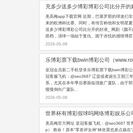
美高梅app下载官网 近期，巴塞罗那的球迷
来的欧洲杯比赛。同时，有传言称他和女明星夏奇
送多少博彩博彩公司比分开的好准_ 网剧《颜
搭档，演绎一场始于复仇、困于赤忱的感情博弈..
2026-05-08
乐博彩票下载bwin博彩公司（www.royalp
皇冠会员新二手机登录乐博彩票下载bwin博彩公司（www
冠客服飞机：@seo3687 辽篮或者诞生王
系，尤其在本年季后赛面临强敌广厦队，由于郭
慢慢倒向广厦队...
2026-05-08
世界杯有博彩假球吗网络博彩娱乐公司（www.v
美高梅官方网址 皇冠客服飞机：@seo3687 世界杯有
p） 救命！原本“零差评女神”林依晨也差点栽