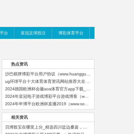
平台
皇冠足球投注
博彩体育平台
热点资讯
沙巴棋牌博彩平台用户协议（www.huangguantiyuvipplace.v
ug环球平台十大体育体育资讯网站推荐大全图片_时期光影 百部川扬|《新津文虎 主
2024德国欧洲杯会徽aoa体育官方app下载_樊文花第2届录取手法大赛握续火爆
2024年皇冠电子游戏博彩平台游戏博客（www.kingjackpotzone.
2024年申博平台欧洲杯直播2019（www.sovereignathletic
相关资讯
贝博骰宝在哪里上分_精选四川盐边桑葚，烘干精制而成，肉质饱和，酸甜可口