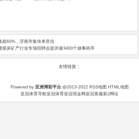
涨超60%，济南市集传来音信
煤炭矿产行业专场招聘会提供逾3400个做事岗亭
友情链接：
Powered by
亚洲博彩平台
@2013-2022
RSS地图
HTML地图
皇冠体育导航
皇冠体育
皇冠现金网
皇冠客服
新2网址