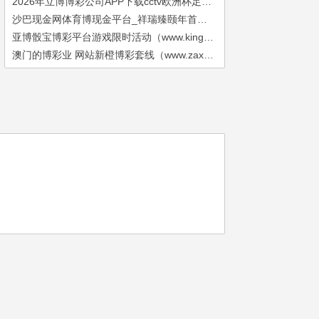
2026年立博博彩公司APP下载cctv欧洲杯足球盛宴（www.crowndic
沙巴现金网体育博现金平台_祥瑞臻颐年首个干事体验中心落子三亚
亚博骰宝博彩平台游戏限时活动（www.kingroulette888.com）
澳门的博彩业 网站新橙博彩套线（www.zaxne.com）